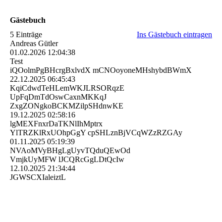
Gästebuch
5 Einträge
Ins Gästebuch eintragen
Andreas Gütler
01.02.2026
12:04:38
Test
iQOolmPgBHcrgBxlvdX mCNOoyoneMHshybdBWmX
22.12.2025
06:45:43
KqiCdwdTeHLemWKJLRSORqz­E
UpFqDmTdOswCaxnMKKqJ
ZxgZONgkoBCKMZilpSHdnwKE
19.12.2025
02:58:16
lgMEXFnxrDaTKNlIhMptrx
YlTRZKlRxUOhpGgY cpSHLznBjVCqWZzRZGAy
01.11.2025
05:19:39
NVAoMVyBHgLgUyvTQduQEwO­d
VmjkUyMFW lJCQRcGgLDtQcIw
12.10.2025
21:34:44
JGWSCXIaleiztL