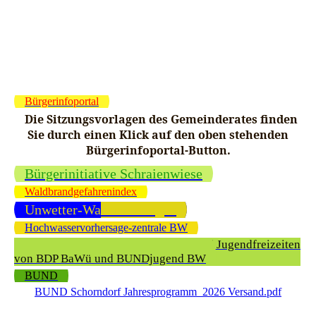
Bürgerinfoportal
Die Sitzungsvorlagen des Gemeinderates finden
Sie durch einen Klick auf den oben stehenden
Bürgerinfoportal-Button.
Bürgerinitiative Schraienwiese
Waldbrandgefahrenindex
Unwetter-Warnmeldungen
Hochwasservorhersage-zentrale BW
Arbeitskreis ökologische Kinder- und Jugendfreizeiten
von BDP BaWü und BUNDjugend BW
BUND
BUND Schorndorf Jahresprogramm_2026 Versand.pdf